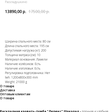
Раскладушкино
13890,00
р.
17500,00
р.
В корзину
Ширина спального места: 80 см
Длина спального места: 195 см
Допустимая нагрузка (кг): 200
Толщина матраса (см): 10
Материал основания: Ламели
Наличие колёсиков: Есть
Наличие изголовья: Есть
Регулировка подголовника: Нет
lwh: 1200x800x300 mm
Weight: 21000 g
О товаре
Доставка
Оптовым клиентам
О товаре
Раскладная кровать-тумба "Делюкс" Шоколад -
прочная и удобная