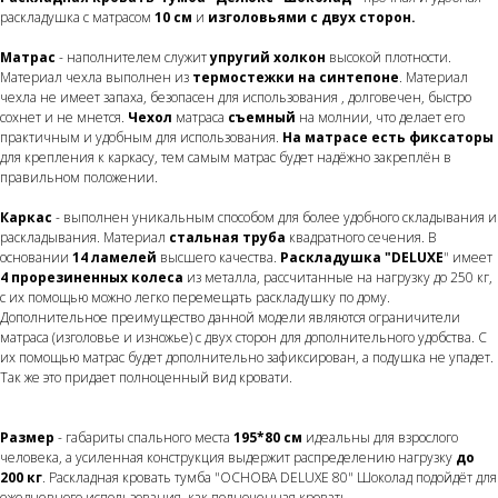
раскладушка с матрасом
10 см
и
изголовьями
с двух сторон.
Матрас
- наполнителем служит
упругий холкон
высокой плотности.
Материал чехла выполнен из
термостежки на синтепоне
. Материал
чехла не имеет запаха, безопасен для использования , долговечен, быстро
сохнет и не мнется.
Чехол
матраса
съемный
на молнии, что делает его
практичным и удобным для использования.
На матрасе есть фиксаторы
для крепления к каркасу, тем самым матрас будет надёжно закреплён в
правильном положении.
Каркас
- выполнен уникальным способом для более удобного складывания и
раскладывания. Материал
стальная труба
квадратного сечения. В
основании
14 ламелей
высшего качества.
Раскладушка "DELUXE
" имеет
4 прорезиненных колеса
из металла, рассчитанные на нагрузку до 250 кг,
с их помощью можно легко перемещать раскладушку по дому.
Дополнительное преимущество данной модели являются ограничители
матраса (изголовье и изножье) с двух сторон для дополнительного удобства. С
их помощью матрас будет дополнительно зафиксирован, а подушка не упадет.
Так же это придает полноценный вид кровати.
Размер
- габариты спального места
195*80 см
идеальны для взрослого
человека, а усиленная конструкция выдержит распределению нагрузку
до
200 кг
. Раскладная кровать тумба "ОСНОВА DELUXE 80" Шоколад подойдёт для
ежедневного использования, как полноценная кровать.