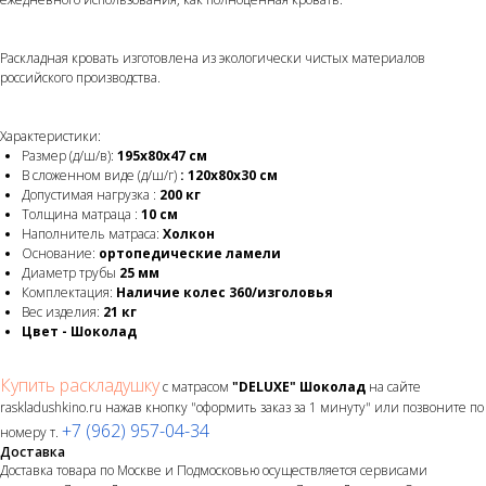
Раскладная кровать изготовлена из экологически чистых материалов
российского производства.
Характеристики:
Размер (д/ш/в):
195х80х47 см
В сложенном виде (д/ш/г)
: 120х80х30 cм
Допустимая нагрузка :
200 кг
Толщина матраца :
10 см
Наполнитель матраса:
Холкон
Основание:
ортопедические ламели
Диаметр трубы
25 мм
Комплектация:
Наличие колес 360/изголовья
Вес изделия:
21 кг
Цвет - Шоколад
Купить раскладушку
с матрасом
"DELUXE" Шоколад
на сайте
raskladushkino.ru нажав кнопку "оформить заказ за 1 минуту" или позвоните по
+7 (962) 957-04-34
номеру т.
Доставка
Доставка товара по Москве и Подмосковью осуществляется сервисами