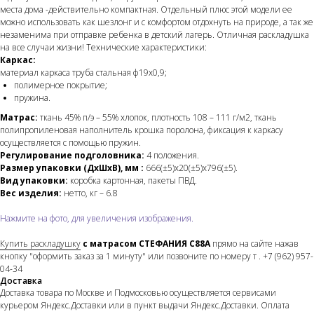
места дома -действительно компактная. Отдельный плюс этой модели ее
можно использовать как шезлонг и с комфортом отдохнуть на природе, а так же
незаменима при отправке ребенка в детский лагерь. Отличная раскладушка
на все случаи жизни! Технические характеристики:
Каркас:
материал каркаса труба стальная ф19х0,9;
полимерное покрытие;
пружина.
Матрас:
ткань 45% п/э – 55% хлопок, плотность 108 – 111 г/м2, ткань
полипропиленовая наполнитель крошка поролона, фиксация к каркасу
осуществляется с помощью пружин.
Регулирование подголовника:
4 положения.
Размер упаковки (ДхШхВ), мм :
666(±5)х20(±5)х796(±5).
Вид упаковки:
коробка картонная, пакеты ПВД.
Вес изделия:
нетто, кг – 6.8
Нажмите на фото, для увеличения изображения.
Купить раскладушку
с матрасом СТЕФАНИЯ С88А
прямо на сайте нажав
кнопку "оформить заказ за 1 минуту" или позвоните по номеру т . +7 (962) 957-
04-34
Доставка
Доставка товара по Москве и Подмосковью осуществляется сервисами
курьером Яндекс.Доставки или в пункт выдачи Яндекс.Доставки. Оплата