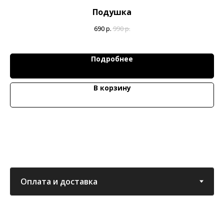
Подушка
Н
690
р.
990
р.
Подробнее
В корзину