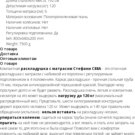
Длина спального места: 192 см
Допустимая нагрузка (кг): 120
Толщина матраса (см): 6
Материал основания: Полипропиленовая ткань
Наличие колёсиков: Нет
Наличие изголовья: Нет
Регулировка подголовника: Да
lwh: 800x660x200 mm
Weight: 7500 g
О товаре
Доставка
Оптовым клиентам
О товаре
Компактная
раскладушка с матрасом Стефани С88А
- это отличная
раскладушка с матрасом с набивкой из поролона с регулируемым
подголовником в 4 положениях. Каркас раскладушки - прочная стальная труба
19 мм, покрытая антикоррозийной порошковой краской, благодаря чему
прослужит долго и не будет ржаветь. Раскладушка очень легкая и компактная,
несмотря на это может выдержать
нагрузку до 120 кг
(максимальный
распределенный вес). Представьте, шести килограммовая конструкция
держит взрослого человека 120 кг. Может выдержать и 140 при правильном
обращении (испытано) :
нельзя вставать
на раскладушку ногами,
упираться коленом
, садиться на каркас трубы (иначе согнется под весом), и
прыгать
на ней тоже не рекомендуется, а вот лежать и спать или загорать на
ней самое то, для этого она и была создана! Позволит вам с комфортом
отдохнуть на любимой даче, выручит при появлении гостей, не займет много