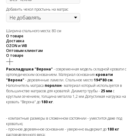
Добавить чехол простынь на матрас
Ширина спального места: 80 см
О товаре
Доставка
OZON и WB
Оптовым клиентам
О товаре
Раскладушка "Верона"
- современная модель складной кровати с
ортопедическим основанием. Материал основания
кровати
"Верона"
- деревянные ламели. Спальное место
194*80 см
.
Наполнитель матраса
поролон
- материал который используется в
большинстве матрасов для кроватей. Диаметр трубы -
25 мм
с
круглым сечением, толщина металла 1,2 мм Допустимая нагрузка на
кровать "Верона" до
180 кг
.
- компактные размеры в сложенном состоянии - уместится даже под
кроватью;
- прочное деревянное основание - уверенно выдержит до
180 кг
распределенного веса;