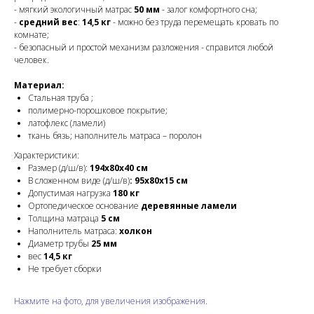
- мягкий экологичный матрас
50 мм
- залог комфортного сна;
-
средний вес
:
14,5 кг
- можно без труда перемещать кровать по
комнате;
- безопасный и простой механизм разложения - справится любой
человек.
Материал:
Стальная труба ;
полимерно-порошковое покрытие;
латофлекс (ламели)
ткань бязь; наполнитель матраса – поролон
Характеристики:
Размер (д/ш/в):
194х80x40 см
В сложенном виде (д/ш/в)
:
95х80х15 cм
Допустимая нагрузка
180 кг
Ортопедическое основание
деревянные ламели
Толщина матраца
5
см
Наполнитель матраса:
холкон
Диаметр трубы
25 мм
вес
14,5 кг
Не требует сборки
Нажмите на фото, для увеличения изображения.