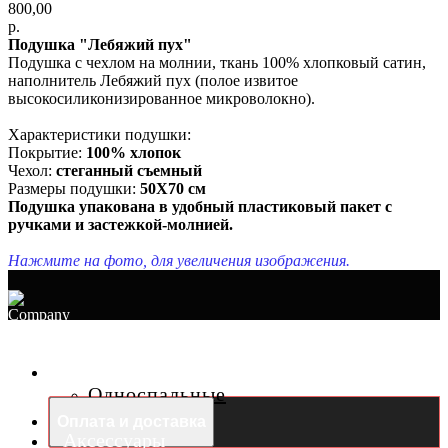
800,00
р.
Подушка "Лебяжий пух"
Подушка с чехлом на молнии, ткань 100% хлопковый сатин,
наполнитель Лебяжий пух (полое извитое
высокосиликонизированное микроволокно).
Характеристики подушки:
Покрытие:
100% хлопок
Чехол:
стеганный съемный
Размеры подушки:
50Х70 см
Подушка упакована в удобный пластиковый пакет с
ручками и застежкой-молнией.
Нажмите на фото, для увеличения изображения.
Раскладушки
Односпальные
Двуспальные
Оплата и доставка
Аксессуары