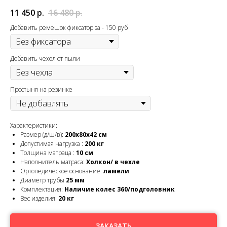
11 450
р.
16 480
р.
Добавить ремешок фиксатор за - 150 руб
Добавить чехол от пыли
Простыня на резинке
Характеристики:
Размер (д/ш/в):
20
0х80х42 см
Допустимая нагрузка :
200 кг
Толщина матраца :
10
см
Наполнитель матраса:
Холкон/ в чехле
Ортопедическое основание:
ламели
Диаметр трубы
25 мм
Комплектация:
Наличие колес 360/
подголовник
Вес изделия:
20
кг
ЗАКАЗАТЬ